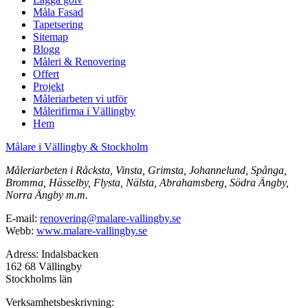
Måla Fasad
Tapetsering
Sitemap
Blogg
Måleri & Renovering
Offert
Projekt
Måleriarbeten vi utför
Målerifirma i Vällingby
Hem
Målare i Vällingby & Stockholm
Måleriarbeten i Råcksta, Vinsta, Grimsta, Johannelund, Spånga,
Bromma, Hässelby, Flysta, Nälsta, Abrahamsberg, Södra Ängby,
Norra Ängby m.m.
E-mail:
renovering@malare-vallingby.se
Webb:
www.malare-vallingby.se
Adress: Indalsbacken
162 68 Vällingby
Stockholms län
Verksamhetsbeskrivning: