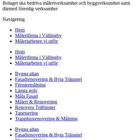
Bolaget ska bedriva måleriverksamhet och byggverksamhet samt
därmed förenlig verksamhet
Navigering
Hem
Målerifirma i Vällingby
Måleriarbeten vi utför
Hem
Målerifirma i Vällingby
Måleriarbeten vi utför
Bygga altan
Fasadrenovering & Byta Träpanel
Fönstermålning
Lägga golv
Måla Fasad
Måleri & Renovering
Renovera Träfönster
Tapetsering
Trapphusrenovering & Målning
Bygga altan
Fasadrenovering & Byta Träpanel