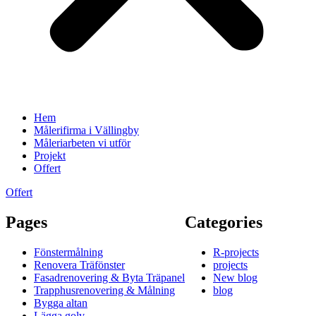
Hem
Målerifirma i Vällingby
Måleriarbeten vi utför
Projekt
Offert
Offert
Pages
Categories
Fönstermålning
R-projects
Renovera Träfönster
projects
Fasadrenovering & Byta Träpanel
New blog
Trapphusrenovering & Målning
blog
Bygga altan
Lägga golv