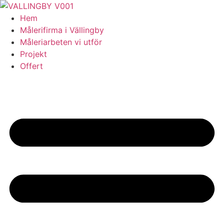
Skip
to
Hem
content
Målerifirma i Vällingby
Måleriarbeten vi utför
Projekt
Offert