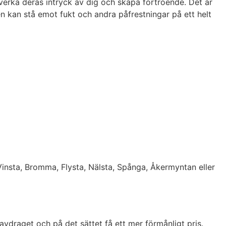
 påverka deras intryck av dig och skapa förtroende. Det är
en kan stå emot fukt och andra påfrestningar på ett helt
, Vinsta, Bromma, Flysta, Nälsta, Spånga, Åkermyntan eller
vdraget och på det sättet få ett mer förmånligt pris.