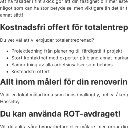
Att ha fasader i fint skick gör att din fastighet blir mer e
något som kan ha stor betydelse, men viktigare än det är t
annat sätt!
Kostnadsfri offert för totalentre
Du vet väl att vi erbjuder totalentreprenad?
Projektledning från planering till färdigställt projekt
Stort kontaktnät med experter på bland annat markarb
Samordning av alla arbetsinsatser som behövs
Kostnadsfri offert
Allt inom måleri för din renoveri
Vi är en lokal målarfirma som finns i Vällingby, och vi åker
Hässelby.
Du kan använda ROT-avdraget!
Vill du anlita våra byggarbetare eller målare, men oroar d