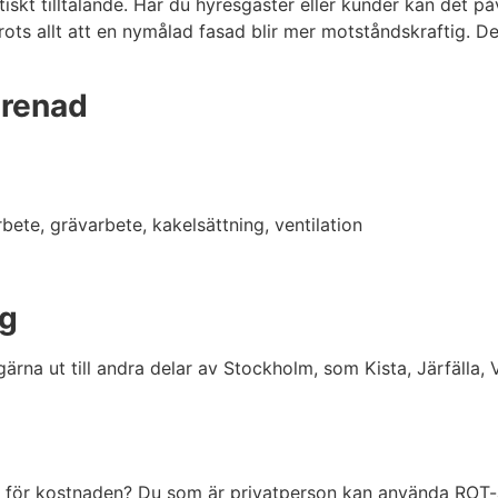
stetiskt tilltalande. Har du hyresgäster eller kunder kan det
rots allt att en nymålad fasad blir mer motståndskraftig. D
prenad
ete, grävarbete, kakelsättning, ventilation
ng
 gärna ut till andra delar av Stockholm, som Kista, Järfälla
ig för kostnaden? Du som är privatperson kan använda ROT-a