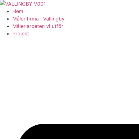
Skip
to
Hem
content
Målerifirma i Vällingby
Måleriarbeten vi utför
Projekt